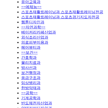
유아교육과
==예체능==
스포츠재활트레이닝과 스포츠재활트레이닝전공
스포츠재활트레이닝과 스포츠경기지도자전공
웹툰디자인과
==자연과학==
베이커리카페산업과
외식조리산업과
의료피부미용과
헤어뷰티과
==보건==
간호학과
물리치료과
방사선과
보건행정과
응급구조과
임상병리과
한방약재과
==공학==
기계공학과
반도체전자산업과