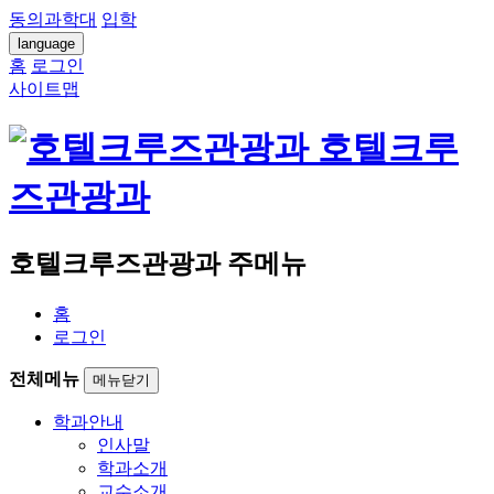
동의과학대
입학
language
홈
로그인
사이트맵
호텔크루
즈관광과
호텔크루즈관광과 주메뉴
홈
로그인
전체메뉴
메뉴닫기
학과안내
인사말
학과소개
교수소개