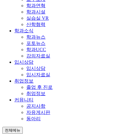
학과연혁
학과시설
실습실 VR
산학협력
학과소식
학과뉴스
포토뉴스
학과UCC
강의자료실
입시상담
입시상담
입시자료실
취업정보
졸업 후 진로
취업정보
커뮤니티
공지사항
자유게시판
동아리
전체메뉴