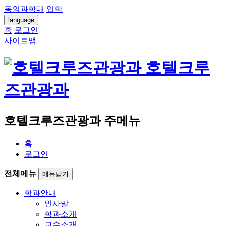
동의과학대
입학
language
홈
로그인
사이트맵
호텔크루
즈관광과
호텔크루즈관광과 주메뉴
홈
로그인
전체메뉴
메뉴닫기
학과안내
인사말
학과소개
교수소개