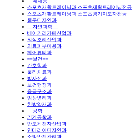
==예체능==
스포츠재활트레이닝과 스포츠재활트레이닝전공
스포츠재활트레이닝과 스포츠경기지도자전공
웹툰디자인과
==자연과학==
베이커리카페산업과
외식조리산업과
의료피부미용과
헤어뷰티과
==보건==
간호학과
물리치료과
방사선과
보건행정과
응급구조과
임상병리과
한방약재과
==공학==
기계공학과
반도체전자산업과
인테리어디자인과
소방안전관리과