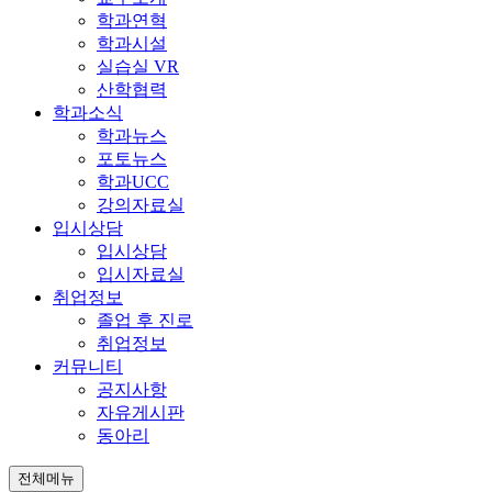
학과연혁
학과시설
실습실 VR
산학협력
학과소식
학과뉴스
포토뉴스
학과UCC
강의자료실
입시상담
입시상담
입시자료실
취업정보
졸업 후 진로
취업정보
커뮤니티
공지사항
자유게시판
동아리
전체메뉴