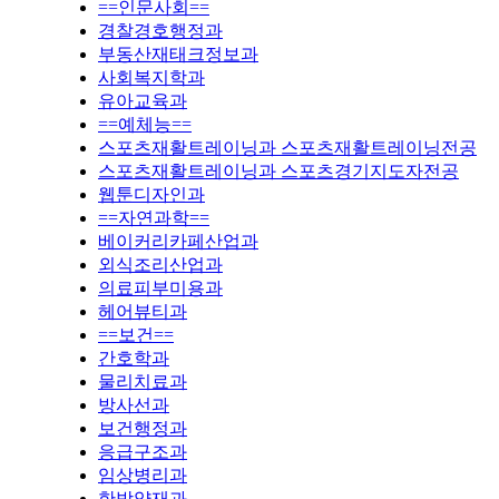
==인문사회==
경찰경호행정과
부동산재태크정보과
사회복지학과
유아교육과
==예체능==
스포츠재활트레이닝과 스포츠재활트레이닝전공
스포츠재활트레이닝과 스포츠경기지도자전공
웹툰디자인과
==자연과학==
베이커리카페산업과
외식조리산업과
의료피부미용과
헤어뷰티과
==보건==
간호학과
물리치료과
방사선과
보건행정과
응급구조과
임상병리과
한방약재과