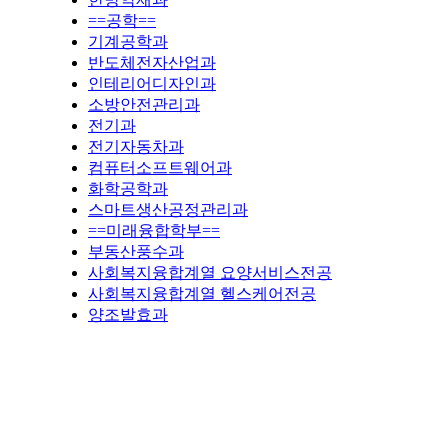
==공학==
기계공학과
반도체전자산업과
인테리어디자인과
소방안전관리과
전기과
전기자동차과
컴퓨터소프트웨어과
화학공학과
스마트생산공정관리과
==미래융합학부==
부동산풍수과
사회복지융합계열 요양서비스전공
사회복지융합계열 헬스케어전공
양조발효과