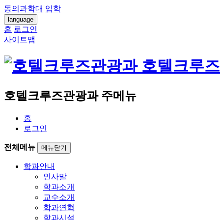
동의과학대
입학
language
홈
로그인
사이트맵
호텔크루즈
호텔크루즈관광과 주메뉴
홈
로그인
전체메뉴
메뉴닫기
학과안내
인사말
학과소개
교수소개
학과연혁
학과시설