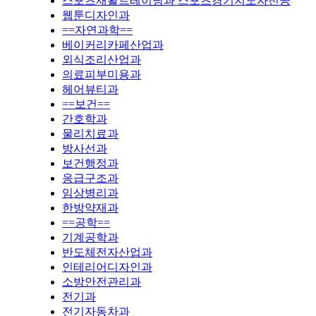
스포츠재활트레이닝과 스포츠경기지도자전공
웹툰디자인과
==자연과학==
베이커리카페산업과
외식조리산업과
의료피부미용과
헤어뷰티과
==보건==
간호학과
물리치료과
방사선과
보건행정과
응급구조과
임상병리과
한방약재과
==공학==
기계공학과
반도체전자산업과
인테리어디자인과
소방안전관리과
전기과
전기자동차과