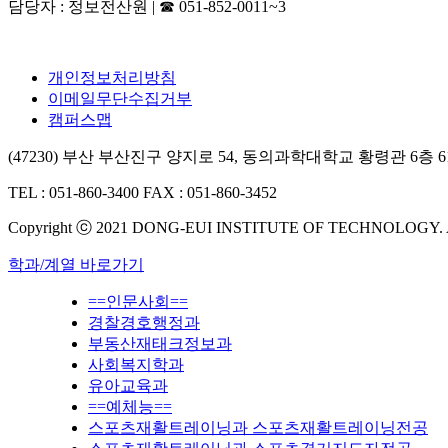
담당자 : 정보전산원 | ☎ 051-852-0011~3
개인정보처리방침
이메일무단수집거부
캠퍼스맵
(47230) 부산 부산진구 양지로 54, 동의과학대학교 황령관 6층
TEL : 051-860-3400
FAX : 051-860-3452
Copyright ⓒ 2021 DONG-EUI INSTITUTE OF TECHNOLOGY.
학과/계열 바로가기
==인문사회==
경찰경호행정과
부동산재태크정보과
사회복지학과
유아교육과
==예체능==
스포츠재활트레이닝과 스포츠재활트레이닝전공