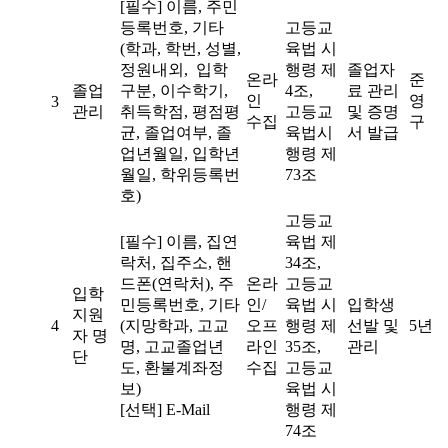
[필수] 이름, 주민
등록번호, 기타
고등교
(학과, 학번, 성별,
육법 시
정원내외, 입학
행령 제
졸업자
온라
준
졸업
구분, 이수학기,
4조,
료 관리
인
영
3
관리
취득학점, 평점평
고등교
및 증명
수집
구
균, 졸업여부, 졸
육법시
서 발급
업년월일, 입학년
행령 제
월일, 학위등록번
73조
호)
고등교
[필수] 이름, 집연
육법 제
락처, 집주소, 핸
34조,
드폰(연락처), 주
온라
고등교
입학
민등록번호, 기타
인/
육법 시
입학생
지원
4
(지망학과, 고교
오프
행령 제
선발 및
5년
자 명
명, 고교졸업년
라인
35조,
관리
단
도, 환불계좌정
수집
고등교
보)
육법 시
[선택] E-Mail
행령 제
74조