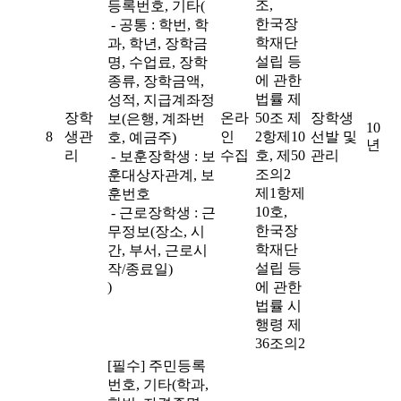
조,
등록번호, 기타(
한국장
- 공통 : 학번, 학
학재단
과, 학년, 장학금
설립 등
명, 수업료, 장학
에 관한
종류, 장학금액,
법률 제
성적, 지급계좌정
장학
온라
50조 제
장학생
보(은행, 계좌번
10
8
생관
인
2항제10
선발 및
호, 예금주)
년
리
수집
호, 제50
관리
- 보훈장학생 : 보
조의2
훈대상자관계, 보
제1항제
훈번호
10호,
- 근로장학생 : 근
한국장
무정보(장소, 시
학재단
간, 부서, 근로시
설립 등
작/종료일)
)
에 관한
법률 시
행령 제
36조의2
[필수] 주민등록
번호, 기타(학과,