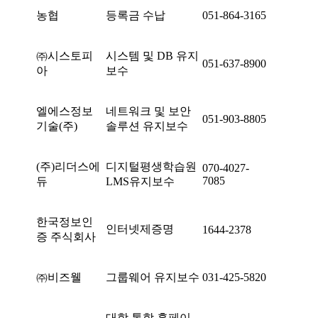
농협
등록금 수납
051-864-3165
㈜시스토피
시스템 및 DB 유지
051-637-8900
아
보수
엘에스정보
네트워크 및 보안
051-903-8805
기술(주)
솔루션 유지보수
(주)리더스에
디지털평생학습원
070-4027-
7085
듀
LMS유지보수
한국정보인
인터넷제증명
1644-2378
증 주식회사
㈜비즈웰
그룹웨어 유지보수
031-425-5820
대학 통합 홈페이