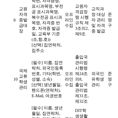
학번, 자격증명,
표시과목명, 부전
교원자
교원
교직과
공 표시과목명,
격검정
자격
오프
정 대상
준
복수전공 표시과
령 시행
증발
라인
자 관리
영
9
목명, 자격증 번
규칙 제
급대
수집
및 자격
구
호, 자격증 발급
3조의2,
장
증 발급
일, 교육부 기준
제9조
(조,항,호))
[선택] 집연락처,
집주소
출입국
[필수] 이름, 집연
관리법
락처, 외국인등록
시행령
국제
번호, 기타(학번,
오프
제24조
외국인
준
교류
10
성별, 소속)
라인
의8,
유학생
영
학생
[선택] 생년월일,
수집
출입국
관리
구
관리
핸드폰(연락처),
관리법
E-Mail, 여권번호
제31조,
제32조
[필수] 이름, 생년
DIT학
월일, 집연락처,
생생활