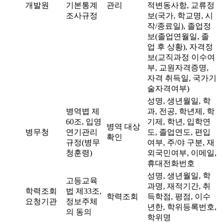
개발원
기본통계
관리
적변동사항, 교류정
조사규정
보(국가, 학교명, 시
작/종료일), 졸업정
보(졸업연월일, 졸
업 후 상황), 자격정
보(교직과정 이수여
부, 교원자격증명,
자격 취득일, 국가기
술자격여부)
성명, 생년월일, 학
병역볍 제
과, 전공, 학년제, 학
60조, 입영
기제, 학년, 입학연
병역 대상
병무청
연기관리
도, 졸업연도, 편입
확인
규정(병무
여부, 주/야 구분, 재
청훈령)
외국민여부, 이메일,
휴대전화번호
성명, 생년월일, 학
고등교육
과명, 재적기간, 취
학력조회
법 제33조,
학력조회
득학점, 평점, 이수
요청기관
정보주체
년한, 학위등록번호,
의 동의
학위명