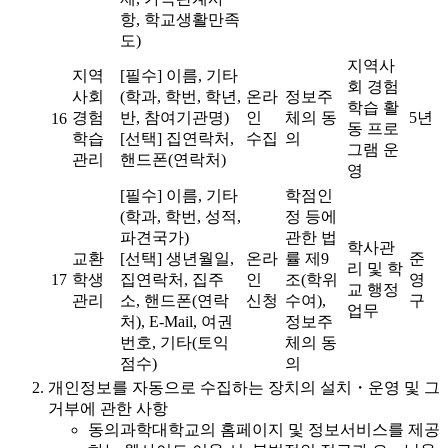
항, 학교생활만족
도)
지역사
지역
[필수] 이름, 기타
회 경험
사회
(학과, 학번, 학년,
온라
정보주
학습 활
경험
반, 참여기관명)
인
체의 동
5년
16
동 프로
학습
[선택] 집연락처,
수집
의
그램 운
관리
핸드폰(연락처)
영
[필수] 이름, 기타
학점인
(학과, 학번, 성적,
정 등에
파견국가)
관한 법
학사관
교환
[선택] 생년월일,
온라
률 제9
준
리 및 학
17
학생
집연락처, 집주
인
조(학위
영
교 행정
관리
소, 핸드폰(연락
신청
수여),
구
업무
처), E-Mail, 여권
정보주
번호, 기타(토익
체의 동
점수)
의
개인정보를 자동으로 수집하는 장치의 설치・운영 및 그
거부에 관한 사항
동의과학대학교의 홈페이지 및 정보서비스를 제공