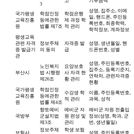
고
기부금액
3
성명, 집주소, 이메
국가평생
학점인정
학점은행
일, 핸드폰, 주민등
교육진흥
등에관한
제 과정 학
록번호, 최종학력,
원
법률 제7조
적 관리
학적정보, 계좌정보
평생교육
관련 자격
정보주체
자격증 발
성명, 생년월일, 핸
증 발급기
의 동의
급
드폰번호, 성별
관
성명, 주민등록번호,
노인복지
요양보호
집주소, 등록기준지,
부산시
법 시행령
사 자격 현
연락처, 관련자격증
제26조
황 관리
현황
국가평생
학점인정
수강생 학
이름, 주민등록번호,
교육진흥
등에관한
적 관리
과목, 성적
원
법률 제4조
향토예비
예비군 자
예비군 자원 전출입
국방부
군설치법
원 편성 및
정보(성명, 학과, 군
제3조
관리
번, 생년월일)
정보주체
학생 보험
보험사
성명, 주민등록번호