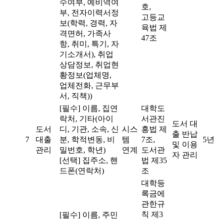
수여부, 예비역여
호,
부, 전자이력서정
고등교
보(학력, 경력, 자
육법 제
격면허, 가족사
47조
항, 취미, 특기, 자
기소개서), 취업
상담정보, 취업현
황정보(업체명,
업체전화, 근무부
서, 직책))
[필수] 이름, 집연
대학도
락처, 기타(아이
서관진
도서 대
도서
디, 기관, 소속, 신
시스
흥법 제
출 반납
7
대출
분, 학적변동, 비
템
7조,
5년
및 이용
관리
밀번호, 학년)
연계
도서관
자 관리
[선택] 집주소, 핸
법 제35
드폰(연락처)
조
대학등
록금에
관한규
칙 제3
[필수] 이름, 주민