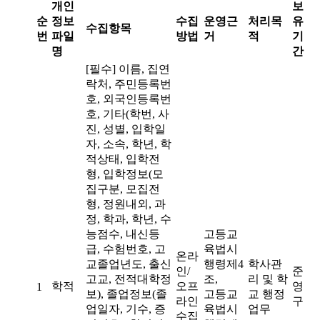
개인
보
순
정보
수집
운영근
처리목
유
수집항목
번
파일
방법
거
적
기
명
간
[필수] 이름, 집연
락처, 주민등록번
호, 외국인등록번
호, 기타(학번, 사
진, 성별, 입학일
자, 소속, 학년, 학
적상태, 입학전
형, 입학정보(모
집구분, 모집전
형, 정원내외, 과
정, 학과, 학년, 수
능점수, 내신등
고등교
급, 수험번호, 고
육법시
온라
교졸업년도, 출신
행령제4
학사관
인/
준
고교, 전적대학정
조,
리 및 학
학적
오프
영
1
보), 졸업정보(졸
고등교
교 행정
라인
구
업일자, 기수, 증
육법시
업무
수집