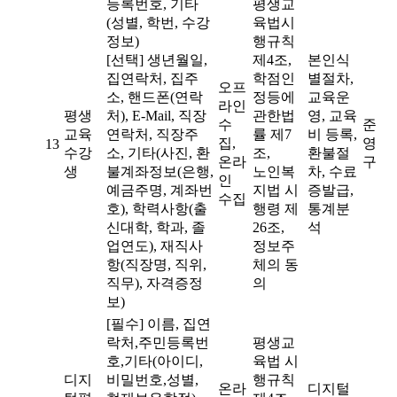
등록번호, 기타
평생교
(성별, 학번, 수강
육법시
정보)
행규칙
[선택] 생년월일,
제4조,
본인식
집연락처, 집주
학점인
별절차,
오프
소, 핸드폰(연락
정등에
교육운
라인
평생
처), E-Mail, 직장
관한법
영, 교육
수
준
교육
연락처, 직장주
률 제7
비 등록,
집,
영
13
수강
소, 기타(사진, 환
조,
환불절
온라
구
생
불계좌정보(은행,
노인복
차, 수료
인
예금주명, 계좌번
지법 시
증발급,
수집
호), 학력사항(출
행령 제
통계분
신대학, 학과, 졸
26조,
석
업연도), 재직사
정보주
항(직장명, 직위,
체의 동
직무), 자격증정
의
보)
[필수] 이름, 집연
락처,주민등록번
평생교
호,기타(아이디,
육법 시
디지
비밀번호,성별,
행규칙
온라
디지털