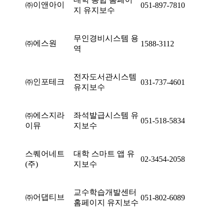
㈜이앤아이
051-897-7810
지 유지보수
무인경비시스템 용
㈜에스원
1588-3112
역
전자도서관시스템
㈜인포테크
031-737-4601
유지보수
㈜에스지라
좌석발급시스템 유
051-518-5834
이뮤
지보수
스퀘어네트
대학 스마트 앱 유
02-3454-2058
(주)
지보수
교수학습개발센터
㈜어댑티브
051-802-6089
홈페이지 유지보수