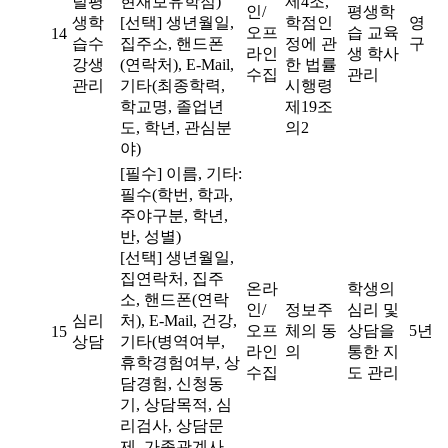
털평
현재보유학점)
제4조,
인/
평생학
생학
[선택] 생년월일,
학점인
영
오프
습 교육
14
습수
집주소, 핸드폰
정에 관
구
라인
생 학사
강생
(연락처), E-Mail,
한 법률
수집
관리
관리
기타(최종학력,
시행령
학교명, 졸업년
제19조
도, 학년, 관심분
의2
야)
[필수] 이름, 기타:
필수(학번, 학과,
주야구분, 학년,
반, 성별)
[선택] 생년월일,
집연락처, 집주
온라
학생의
소, 핸드폰(연락
인/
정보주
심리 및
심리
처), E-Mail, 건강,
오프
체의 동
상담을
5년
15
상담
기타(병역여부,
라인
의
통한 지
휴학경험여부, 상
수집
도 관리
담경험, 신청동
기, 상담목적, 심
리검사, 상담문
제, 가족관계사