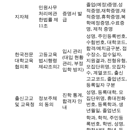
졸업(예정)증명,성
민원사무
적증명,재학증명,재
처리에관
증명서 발
지자체
적증명,휴학증명,복
한법률 제
급
학예정증명,수료증
11조
명, 제적 증명
성명, 주민등록번호,
수험번호, 대학코드,
합격/예치금구분, 접
입시 관리
한국전문
고등교육
수장소, 접수일자,
(대입 현황
대학교육
법시행령
지원결과, 전형유형,
관리, 부정
협의회
제42조의2
모집단위명, 모집차
입학 방지)
수, 계열코드, 출신
고교코드, 졸업년도,
등록일자 구분
성명, 등록대학, 모
진학 통계,
출신고교
정보주체
집단위명, 휴대전화
합격자 안
및 교육청
의 동의
번호, 등록학과, 생
내
년월일, 졸업년도
학과, 학적, 주민등
록번호, 학번, 성명,
학적상태, 학년, 등