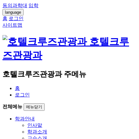
동의과학대
입학
language
홈
로그인
사이트맵
호텔크루
즈관광과
호텔크루즈관광과 주메뉴
홈
로그인
전체메뉴
메뉴닫기
학과안내
인사말
학과소개
교수소개