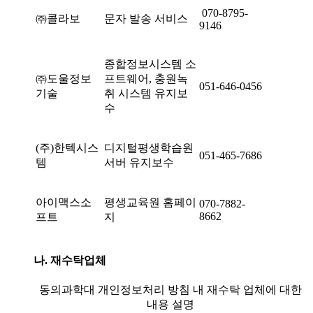
070-8795-
㈜콜라보
문자 발송 서비스
9146
종합정보시스템 소
㈜도울정보
프트웨어, 충원녹
051-646-0456
기술
취 시스템 유지보
수
(주)한텍시스
디지털평생학습원
051-465-7686
템
서버 유지보수
아이맥스소
평생교육원 홈페이
070-7882-
8662
프트
지
나. 재수탁업체
동의과학대 개인정보처리 방침 내 재수탁 업체에 대한
내용 설명