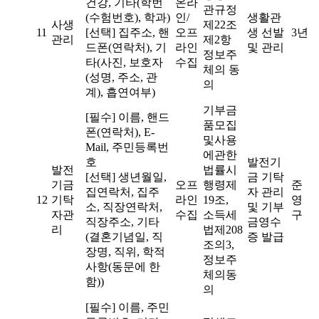
건강, 기타(학번
온라
관규정
(수험번호), 학과)
인/
생활관
사생
제22조
11
[선택] 집주소, 핸
오프
생 선발
3년
관리
제2항
드폰(연락처), 기
라인
및 관리
정보주
타(사진, 보호자
수집
체의 동
(성명, 주소, 관
의
계), 흡연여부)
기부금
[필수] 이름, 핸드
품모집
폰(연락처), E-
및사용
Mail, 주민등록번
에관한
호
발전기
발전
법률시
[선택] 생년월일,
금 기탁
기금
오프
행령제
준
집연락처, 집주
자 관리
12
기탁
라인
19조,
영
소, 직장연락처,
및 기부
자관
수집
소득세
구
직장주소, 기타
금영수
리
법제208
(결혼기념일, 직
증 발급
조의3,
장명, 직위, 학적
정보주
사항(동문에 한
체의동
함))
의
[필수] 이름, 주민