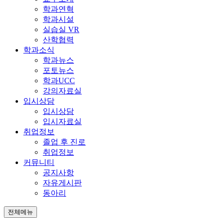
학과연혁
학과시설
실습실 VR
산학협력
학과소식
학과뉴스
포토뉴스
학과UCC
강의자료실
입시상담
입시상담
입시자료실
취업정보
졸업 후 진로
취업정보
커뮤니티
공지사항
자유게시판
동아리
전체메뉴