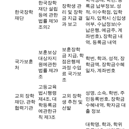
한국장학
장학생 관
록금 납부정보, 성
재단 설립
한국장학
리 및 장학
적, 이수학점, 입학
등에 관한
재단
금 지급 결
일자, 입학시 신입생
법률 제50
과 보고
여부, 수납정보(수
조의2
납은행, 예금주, 계
좌번호), 장학금 내
역, 등록금 내역
보훈장학
보훈보상
금 지급, 학
대상자지
학번, 학과, 성적, 장
국가보훈
점은행제
원에관한
학금액, 장학금수혜
처
과정 수업
법률 제29
일자, 계좌번호
료 국가보
조
조
고등교육
법시행령
성명, 소속, 학번, 주
교외 장학
교외 장학
제4조, 대
민등록번호, 장학금
재단, 관학
생 추천 및
학등록금
수혜내역, 학자금 대
협력기관
선발
에관한규
출 정보
칙 제3조
대학명, 학과, 학위