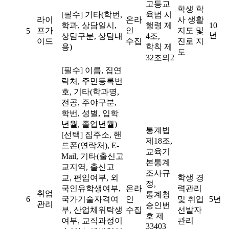
고등교
학생 학
[필수] 기타(학번,
육법 시
라이
온라
사 생활
학과, 상담일시,
행령 제
10
프가
인
지도 및
5
년
상담구분, 상담내
4조,
이드
수집
진로 지
용)
학칙 제
도
32조의2
[필수] 이름, 집연
락처, 주민등록번
호, 기타(학과명,
전공, 주야구분,
학번, 성별, 입학
년월, 졸업년월)
통계법
[선택] 집주소, 핸
제18조,
드폰(연락처), E-
교육기
Mail, 기타(출신고
본통계
교지역, 출신고
조사규
교, 편입여부, 외
학생 경
정,
국인유학생여부,
온라
력관리
취업
통계청
6
국가기술자격여
인
및 취업
5년
관리
승인번
부, 산업체위탁생
수집
선발자
호 제
여부, 교직과정이
관리
33403