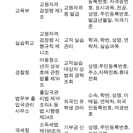
등록번호, 자격증번
교원자격
교원자격
호, 표시과목, 전공,
교육부
검정령 제3
증 발급
성명, 주민등록번호,
조
발급년월일, 자격기
준
교원자격
검정령 시
교직 실습
학과, 학번, 성명, 연
실습학교
행규칙 제
관리
락처, 실습과목
12조
아동청소
교직실습
년의 성보
성명,주민등록번호,
대상자 성
경찰청
호에 관한
주소,자택전화,휴대
범죄 경력
법률 제56
전화
조회
조
출입국관
소속, 학번, 성명, 이
법무부 출
리법 제19
외국인 유
메일, 연락처, 외국
입국관리
조의4, 동
학생 관리
인등록번호, 여권번
사무소
법 시행령
호
제24조
소득세법
기부금 신
성명, 주민등록번호,
국세청
제160조의