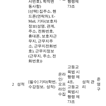
서번호), 학적변
행령제
동사항)
73조
[선택] 집주소, 핸
드폰(연락처), E-
Mail, 기타(보호자
정보(성명, 관계,
주소, 전화번호,
휴대폰, 보호자근
무지, 근무지주
소, 근무지전화번
호), 근무지정보
(근무지, 주소, 전
화번호))
고등교
육법 시
온라
행령 제
인/
준
[필수] 기타(학번,
4조,
성적 관
성적
오프
영
2
수강정보, 성적)
고등교
리
라인
구
육법시
수집
행령 제
73조