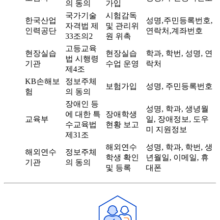
의 동의
가입
국가기술
시험감독
한국산업
성명,주민등록번호,
자격법 제
및 관리위
인력공단
연락처,계좌번호
33조의2
원 위촉
고등교육
현장실습
현장실습
학과, 학번, 성명, 연
법 시행령
기관
수업 운영
락처
제4조
KB손해보
정보주체
보험가입
성명, 주민등록번호
험
의 동의
장애인 등
성명, 학과, 생녕월
에 대한 특
장애학생
교육부
일, 장애정보, 도우
수교육법
현황 보고
미 지원정보
제31조
해외연수
성명, 학과, 학번, 생
해외연수
정보주체
학생 확인
년월일, 이메일, 휴
기관
의 동의
및 등록
대폰